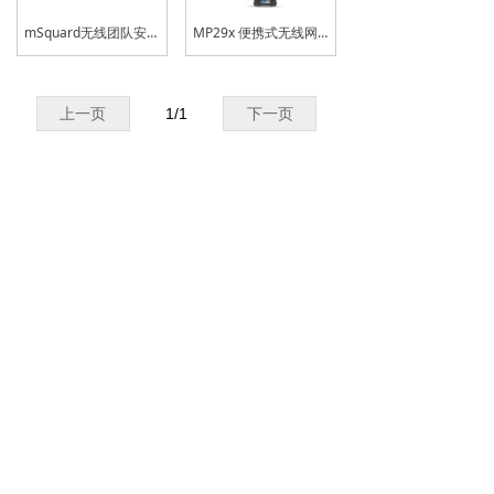
mSquard无线团队安全监控系统
MP29x 便携式无线网关
上一页
1
/
1
下一页
Copyright © 2014-2018 盟莆安电子（上海）有限公司
All rights reserved. 版权所有 技术支持：
沪公网安备 31011202006995号