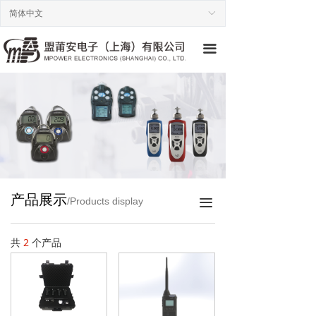
首页
简体中文
ꀅ
企业简介
끀
公司新闻
产品展示
联系方式
产品展示
/Products display
끀
共
2
个产品